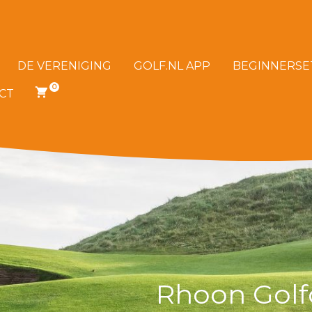
DE VERENIGING
GOLF.NL APP
BEGINNERSE
0
CT
0
ITEMS
IN
JE
WINKELWAGEN
Rhoon Golf