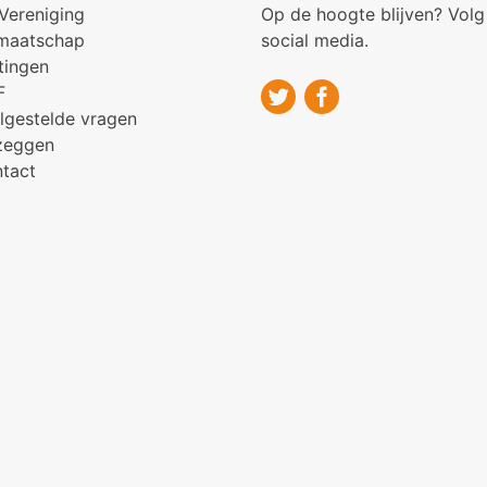
Vereniging
Op de hoogte blijven? Volg
maatschap
social media.
tingen
F
lgestelde vragen
zeggen
tact