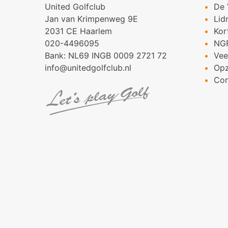
United Golfclub
De 
Jan van Krimpenweg 9E
Lid
2031 CE Haarlem
Kor
020-4496095
NG
Bank: NL69 INGB 0009 2721 72
Vee
info@unitedgolfclub.nl
Op
Con