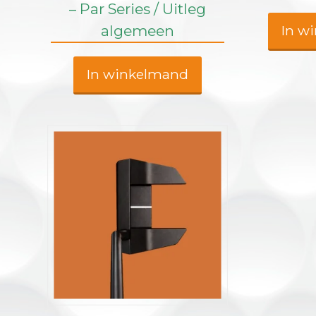
– Par Series / Uitleg
algemeen
In w
In winkelmand