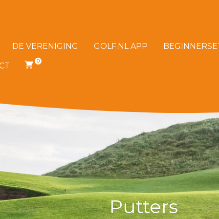
DE VERENIGING
GOLF.NL APP
BEGINNERSE
0
CT
0
ITEMS
IN
JE
WINKELWAGEN
Putters