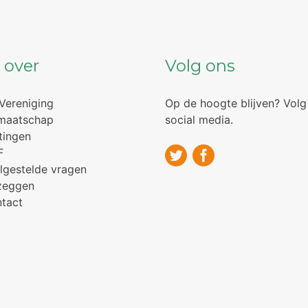
 over
Volg ons
Vereniging
Op de hoogte blijven? Volg
maatschap
social media.
tingen
F
lgestelde vragen
zeggen
tact