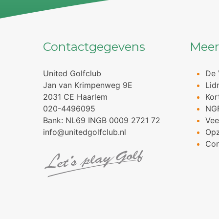
Contactgegevens
Meer
United Golfclub
De 
Jan van Krimpenweg 9E
Lid
2031 CE Haarlem
Kor
020-4496095
NG
Bank: NL69 INGB 0009 2721 72
Vee
info@unitedgolfclub.nl
Op
Con