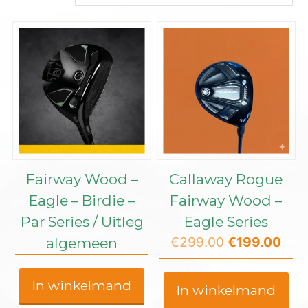
Fairway Wood –
Callaway Rogue
Eagle – Birdie –
Fairway Wood –
Par Series / Uitleg
Eagle Series
Oorspronkeli
Hui
€
299.00
€
199.00
algemeen
prijs
prijs
was:
is:
In winkelmand
In winkelmand
€299.00.
€19