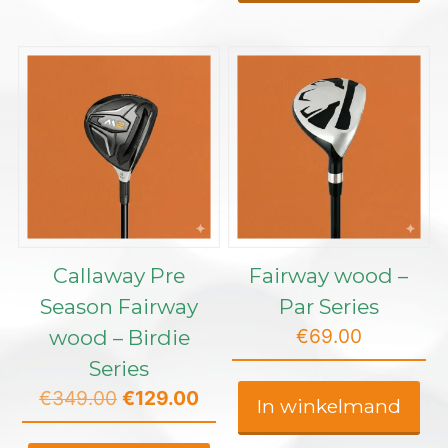
Callaway Pre
Fairway wood –
Season Fairway
Par Series
€
69.00
wood – Birdie
Series
Oorspronkelijke
Huidige
€
349.00
€
129.00
In winkelmand
prijs
prijs