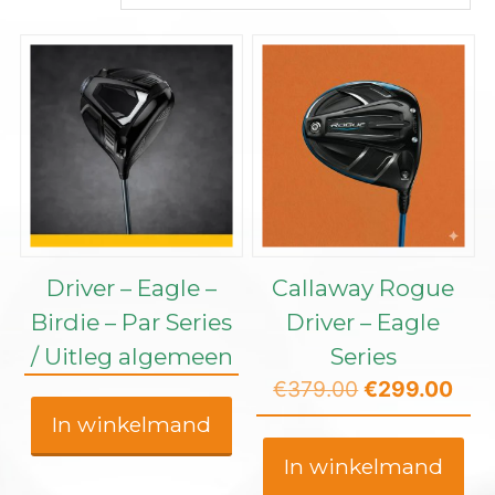
Driver – Eagle –
Callaway Rogue
Birdie – Par Series
Driver – Eagle
/ Uitleg algemeen
Series
Oorspronkeli
Hui
€
379.00
€
299.00
prijs
prij
In winkelmand
was:
is:
In winkelmand
€379.00.
€29