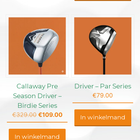
Callaway Pre
Driver – Par Series
€
79.00
Season Driver –
Birdie Series
Oorspronkelijke
Huidige
€
329.00
€
109.00
In winkelmand
prijs
prijs
was:
is:
In winkelmand