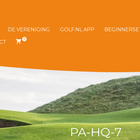
DE VERENIGING
GOLF.NL APP
BEGINNERSE
0
CT
0
ITEMS
IN
JE
WINKELWAGEN
PA-HQ-7