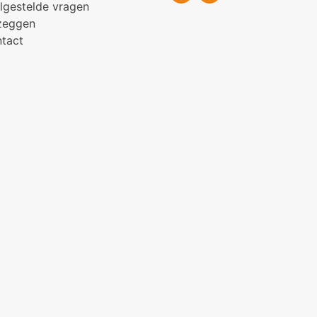
lgestelde vragen
zeggen
tact