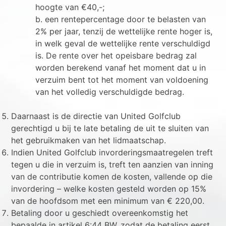
hoogte van €40,-;
b. een rentepercentage door te belasten van
2% per jaar, tenzij de wettelijke rente hoger is,
in welk geval de wettelijke rente verschuldigd
is. De rente over het opeisbare bedrag zal
worden berekend vanaf het moment dat u in
verzuim bent tot het moment van voldoening
van het volledig verschuldigde bedrag.
Daarnaast is de directie van United Golfclub
gerechtigd u bij te late betaling de uit te sluiten van
het gebruikmaken van het lidmaatschap.
Indien United Golfclub invorderingsmaatregelen treft
tegen u die in verzuim is, treft ten aanzien van inning
van de contributie komen de kosten, vallende op die
invordering – welke kosten gesteld worden op 15%
van de hoofdsom met een minimum van € 220,00.
Betaling door u geschiedt overeenkomstig het
bepaalde in artikel 6:44 BW, zodat de betaling eerst