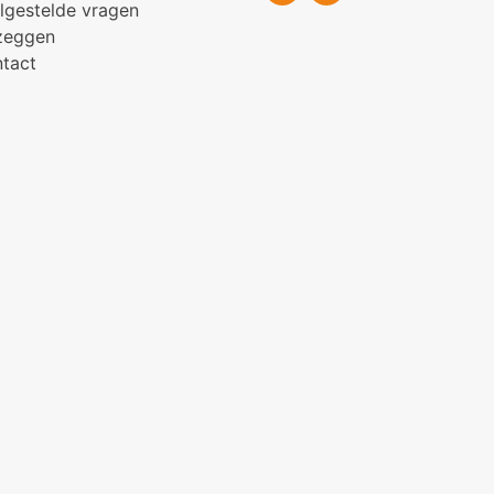
lgestelde vragen
zeggen
tact