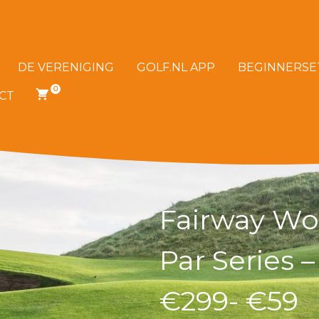
DE VERENIGING
GOLF.NL APP
BEGINNERSE
0
CT
0
ITEMS
IN
JE
WINKELWAGEN
Fairway Woo
Par Series 
€299- €59