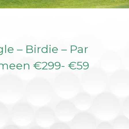
e – Birdie – Par
gemeen €299- €59