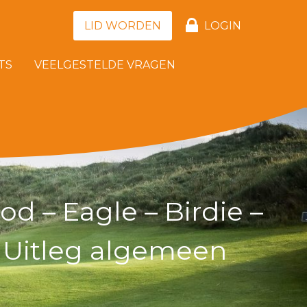
LID WORDEN
LOGIN
TS
VEELGESTELDE VRAGEN
d – Eagle – Birdie –
– Uitleg algemeen